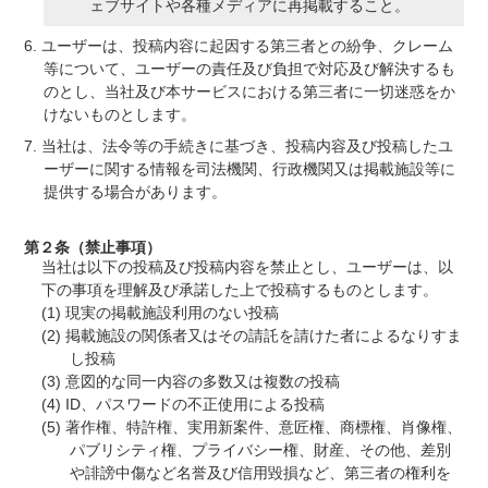
ェブサイトや各種メディアに再掲載すること。
ユーザーは、投稿内容に起因する第三者との紛争、クレーム
等について、ユーザーの責任及び負担で対応及び解決するも
のとし、当社及び本サービスにおける第三者に一切迷惑をか
けないものとします。
当社は、法令等の手続きに基づき、投稿内容及び投稿したユ
ーザーに関する情報を司法機関、行政機関又は掲載施設等に
提供する場合があります。
第２条（禁止事項）
当社は以下の投稿及び投稿内容を禁止とし、ユーザーは、以
下の事項を理解及び承諾した上で投稿するものとします。
現実の掲載施設利用のない投稿
掲載施設の関係者又はその請託を請けた者によるなりすま
し投稿
意図的な同一内容の多数又は複数の投稿
ID、パスワードの不正使用による投稿
著作権、特許権、実用新案件、意匠権、商標権、肖像権、
パブリシティ権、プライバシー権、財産、その他、差別
や誹謗中傷など名誉及び信用毀損など、第三者の権利を