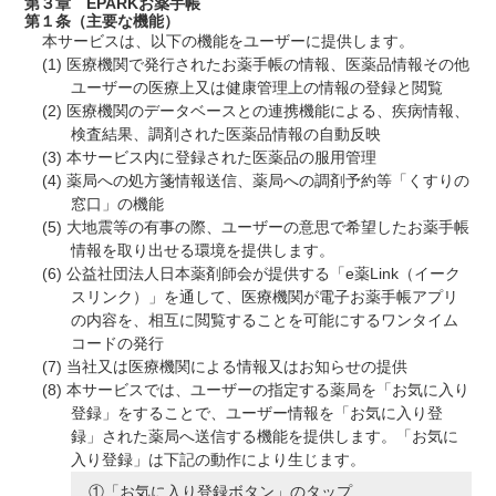
第３章 EPARKお薬手帳
第１条（主要な機能）
本サービスは、以下の機能をユーザーに提供します。
医療機関で発行されたお薬手帳の情報、医薬品情報その他
ユーザーの医療上又は健康管理上の情報の登録と閲覧
医療機関のデータベースとの連携機能による、疾病情報、
検査結果、調剤された医薬品情報の自動反映
本サービス内に登録された医薬品の服用管理
薬局への処方箋情報送信、薬局への調剤予約等「くすりの
窓口」の機能
大地震等の有事の際、ユーザーの意思で希望したお薬手帳
情報を取り出せる環境を提供します。
公益社団法人日本薬剤師会が提供する「e薬Link（イーク
スリンク）」を通して、医療機関が電子お薬手帳アプリ
の内容を、相互に閲覧することを可能にするワンタイム
コードの発行
当社又は医療機関による情報又はお知らせの提供
本サービスでは、ユーザーの指定する薬局を「お気に入り
登録」をすることで、ユーザー情報を「お気に入り登
録」された薬局へ送信する機能を提供します。「お気に
入り登録」は下記の動作により生じます。
「お気に入り登録ボタン」のタップ