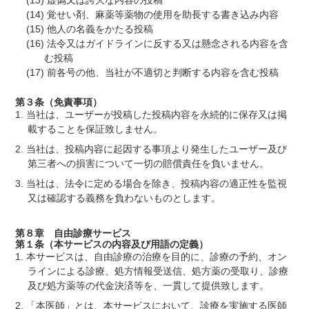
覚せい剤、麻薬等薬物の使用を助長する書き込み内容
他人の名義をかたる投稿
法令又はガイドラインに反する又は懸念される内容を含
む投稿
前各号の他、当社が不適切と判断する内容を含む投稿
第３条（免責事項）
当社は、ユーザーが投稿した投稿内容を永続的に保存又は掲
載することを保証致しません。
当社は、投稿内容に起因する事項より発生したユーザー及び
第三者への損害について一切の賠償責任を負いません。
当社は、法令に定める場合を除き、投稿内容の適正性を監視
又は確認する義務を負わないものとします。
第８章 自由診療サービス
第１条（本サービスの内容及び用語の定義）
本サービスは、自由診療の治療を目的に、診療の予約、オン
ラインによる診療、処方情報受送信、処方薬の受取り、診療
及び処方薬等の代金決済等を、一貫して提供致します。
「本医師」とは、本サービスにおいて、診療を実施する医師