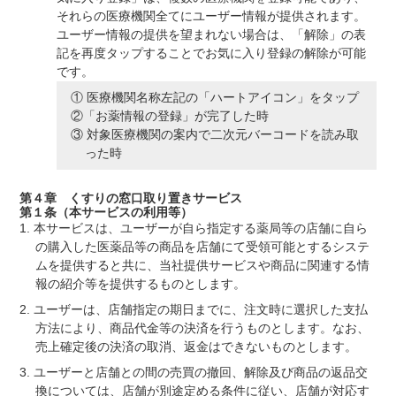
それらの医療機関全てにユーザー情報が提供されます。
ユーザー情報の提供を望まれない場合は、「解除」の表
記を再度タップすることでお気に入り登録の解除が可能
です。
医療機関名称左記の「ハートアイコン」をタップ
「お薬情報の登録」が完了した時
対象医療機関の案内で二次元バーコードを読み取
った時
第４章 くすりの窓口取り置きサービス
第１条（本サービスの利用等）
本サービスは、ユーザーが自ら指定する薬局等の店舗に自ら
の購入した医薬品等の商品を店舗にて受領可能とするシステ
ムを提供すると共に、当社提供サービスや商品に関連する情
報の紹介等を提供するものとします。
ユーザーは、店舗指定の期日までに、注文時に選択した支払
方法により、商品代金等の決済を行うものとします。なお、
売上確定後の決済の取消、返金はできないものとします。
ユーザーと店舗との間の売買の撤回、解除及び商品の返品交
換については、店舗が別途定める条件に従い、店舗が対応す