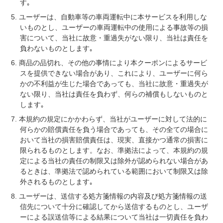
す｡
ユーザーは、自動車等の車両運転中に本サービスを利用しな
いものとし、ユーザーの車両運転中の使用による事故等の損
害について、当社に故意・重過失がない限り、当社は責任を
負わないものとします｡
商品の品切れ、その他の事情により本クーポンによるサービ
スを提供できない場合があり、これにより、ユーザーに何ら
かの不利益が生じた場合であっても、当社に故意・重過失が
ない限り、当社は責任を負わず、何らの補償もしないものと
します｡
本規約の規定にかかわらず、当社がユーザーに対して法的に
何らかの賠償責任を負う場合であっても、その全ての場合に
おいて当社の損害賠償責任は、現実、直接かつ通常の損害に
限られるものとします。なお、準拠法によって、本規約の規
定による当社の責任の制限又は除外が認められない場合があ
るときは、準拠法で認められている範囲において制限又は除
外されるものとします｡
ユーザーは、送信する処方箋情報の内容及び処方箋情報の送
信先について十分に確認してから送信するものとし、ユーザ
ーによる誤送信等による結果について当社は一切責任を負わ