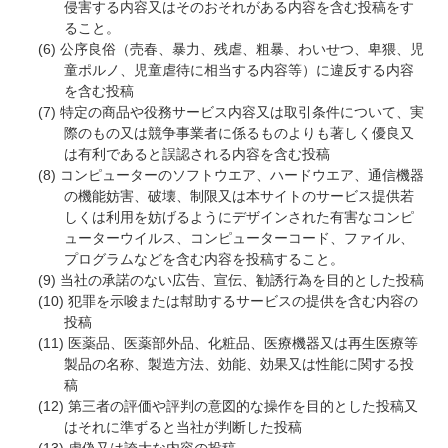
侵害する内容又はそのおそれがある内容を含む投稿をす
ること。
公序良俗（売春、暴力、残虐、粗暴、わいせつ、卑猥、児
童ポルノ、児童虐待に相当する内容等）に違反する内容
を含む投稿
特定の商品や役務サービス内容又は取引条件について、実
際のもの又は競争事業者に係るものよりも著しく優良又
は有利であると誤認される内容を含む投稿
コンピューターのソフトウエア、ハードウエア、通信機器
の機能妨害、破壊、制限又は本サイトのサービス提供若
しくは利用を妨げるようにデザインされた有害なコンピ
ューターウイルス、コンピューターコード、ファイル、
プログラムなどを含む内容を投稿すること。
当社の承諾のない広告、宣伝、勧誘行為を目的とした投稿
犯罪を示唆または幇助するサービスの提供を含む内容の
投稿
医薬品、医薬部外品、化粧品、医療機器又は再生医療等
製品の名称、製造方法、効能、効果又は性能に関する投
稿
第三者の評価や評判の意図的な操作を目的とした投稿又
はそれに準ずると当社が判断した投稿
虚偽又は誇大な内容の投稿