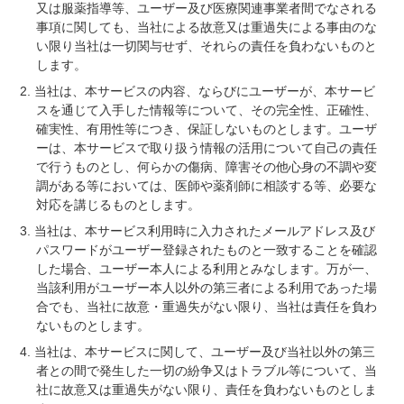
又は服薬指導等、ユーザー及び医療関連事業者間でなされる
事項に関しても、当社による故意又は重過失による事由のな
い限り当社は一切関与せず、それらの責任を負わないものと
します。
当社は、本サービスの内容、ならびにユーザーが、本サービ
スを通じて入手した情報等について、その完全性、正確性、
確実性、有用性等につき、保証しないものとします。ユーザ
ーは、本サービスで取り扱う情報の活用について自己の責任
で行うものとし、何らかの傷病、障害その他心身の不調や変
調がある等においては、医師や薬剤師に相談する等、必要な
対応を講じるものとします。
当社は、本サービス利用時に入力されたメールアドレス及び
パスワードがユーザー登録されたものと一致することを確認
した場合、ユーザー本人による利用とみなします。万が一、
当該利用がユーザー本人以外の第三者による利用であった場
合でも、当社に故意・重過失がない限り、当社は責任を負わ
ないものとします。
当社は、本サービスに関して、ユーザー及び当社以外の第三
者との間で発生した一切の紛争又はトラブル等について、当
社に故意又は重過失がない限り、責任を負わないものとしま