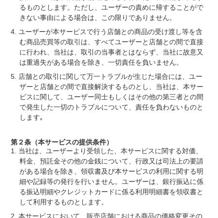
るものとします。ただし、ユーザーの責めに帰することがで
きない事由による場合は、この限りでありません。
ユーザーが本サービスで行う店舗との商品の受け渡し等を含
む商品売買等の取引は、すべてユーザーと店舗との間で直接
に行われ、当社は、取引の当事者とはならず、当社に故意又
は重過失がある場合を除き、一切責任を負いません。
店舗との取引に関して万一トラブルが生じた場合には、ユー
ザーと店舗との間で直接解決するものとし、当社は、本サー
ビスに関して、ユーザー同士もしくはその他の第三者との間
で発生した一切のトラブルについて、責任を負わないものと
します｡
第２条（本サービスの提供条件）
当社は、ユーザーより受領した、本サービスに関する対価、
料金、預託金その他の金銭について、行政又は司法上の要請
がある場合を除き、領収書及び本サービスの利用に関する明
細や記録等の発行を行いません。ユーザーは、銀行振込に係
る振込明細やクレジットカードに係る利用明細書を領収書と
して利用するものとします。
本サービスにおいて、販売店舗における商品の価格変更その