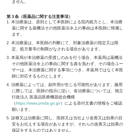
ません。
第３条（医薬品に関する注意事項）
本治療薬は、原則として本医師による院内処方とし、本治療
薬に関する薬機法その他医薬法令上の事由は本医師に帰属し
ます。
本治療薬は、本医師の判断にて、対象治療薬の指定又は限
定、処方量等の制限がなされる場合があります。
本薬局が本治療薬の受渡しのみを行う場合、本薬局は薬機法
その他医薬法令上の事由に関する責を負わず、その場合ユー
ザーは、本治療薬に関する事項につき、本薬局ではなく本医
師に対応するものとします。
治療薬によっては、副作用が生じる可能性があります。服用
に際しては、医師の指示に従い、各治療薬については、独立
行政法人 医薬品医療機器総合機構
（
https://www.pmda.go.jp/
）による添付文書の情報をご確認
願います。
診療又は治療薬に関し、医師又は当社より改善又は効果の目
安をお伝えする場合がありますが、それらの改善又は効果の
保証をするものではありません。