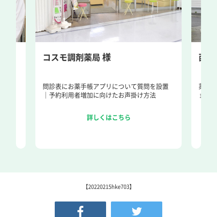
様
コスモ調剤薬局
西条
とい
問診表にお薬手帳アプリについて質問を設置
薬局ス
を。
｜予約利用者増加に向けたお声掛け方法
ョン
詳しくはこちら
【20220215hke703】