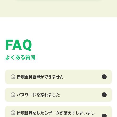
新規会員登録ができません
EPARKお薬手帳の新規会員登録を行った際にこのアドレス
は既に「EPARKアカウント」として登録されていますと表
パスワードを忘れました
示される場合、
すでにEPARK会員登録が行われているメールアドレスとな
パスワードがわからない場合は、こちらよりパスワードの
ります。
再設定が可能です。
新規登録をしたらデータが消えてしまいまし
EPARKお薬手帳を初めてお使いになるお客様でも、EPARK