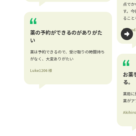
点でか
す。今
ること
fargod
薬の予約ができるのがありがた
い
薬は予約できるので、受け取りの時間待ち
がなく、大変ありがたい
Luke1206 様
お薬
る。
薬局に
薬がア
Akihir