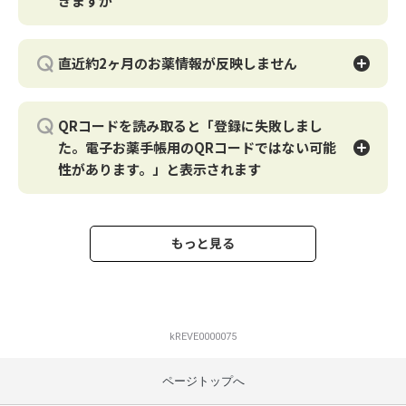
きますか
ログインしても登録していた情報が表示されない場合は、
以前登録したメールアドレスと異なる場合には一度ログア
下記動画からも操作方法をご確認いただけます。
ログインしているEPARKアカウントが異なる場合がござい
ウトし、お心当たりのあるメールアドレスにて再度ログイ
「自分で入力する」から登録することができます。
ますので、今一度お間違いがないかご確認をお願いしま
ンをお試しください。
◆副作用の登録方法 ※YouTube
直近約2ヶ月のお薬情報が反映しません
す。
＜操作手順＞
https://youtu.be/2h4OUrOJwjA
Q&A：登録していたお薬情報が消えたも併せてご覧くださ
上記をご確認・お試しいただいた上で再度お薬手帳のご確
1.ホーム画面「登録」＞調剤薬「自分で入力する」を選択
い。
マイナポータル側にデータが登録されるまで時間がかかる
認をお願いします。
2.調剤日を入力
ため、直近約2ヶ月分の情報は反映しません。
お試しいただいても解決しない場合やご自身のアカウント
3.「医療費の内訳」に金額を入力し、「登録する」をタッ
QRコードを読み取ると「登録に失敗しまし
※EPARKアカウントがわからない場合には？
直近の薬剤情報は、自動連携やQRコード登録等でご登録
がわからない場合は、
プ
た。電子お薬手帳用のQRコードではない可能
ご利用の「EPARK アカウント」の情報（ご登録メールア
ください。
お薬情報が登録されているアカウントをお調べしますので
ドレス・パスワード）をお忘れの場合には、下記フリーダ
なお、新しい情報を反映するには、ご自身で都度マイナ連
性があります。」と表示されます
下記フリーダイヤル、またはお問い合わせフォームよりご
下記動画からも操作方法をご確認いただけます。
イヤルへご連絡いただき登録内容のご確認をお願いいたし
携を行う必要があります。
連絡ください。
ます。
原則、毎月11日から14日の間にマイナポータル側で登録
QRコードを読み取った際に「登録に失敗しました。電子
◆医療費のみの登録方法 ※YouTube
■アカウント管理お問い合わせフリーダイヤル：0120-
が行われますので、そのタイミング以降で再度マイナ連携
■アカウント管理お問い合わせフリーダイヤル： 0120-
お薬手帳用のQRコードではない可能性があります。」と
https://youtu.be/vGZPVOvbl2E
710-189
をお願いいたします。
710-189
表示される場合、
もっと見る
■営業時間：10：00～20：00 年中無休
■営業時間：10：00～20：00 年中無休
電子お薬手帳用ではないQRコードを読み込んでいる可能
性が高いです。
※パスワードがわからない場合には？
※処方箋に印刷されているQRコードは登録できません
パスワードをお忘れの場合にはパスワード再設定をご利用
ください。
電子お薬手帳用のQRコードは、調剤明細書や領収書、薬
kREVE0000075
剤情報提供書（薬情）に印刷されておりますので、薬局で
受け取った用紙をご確認ください。
ページトップへ