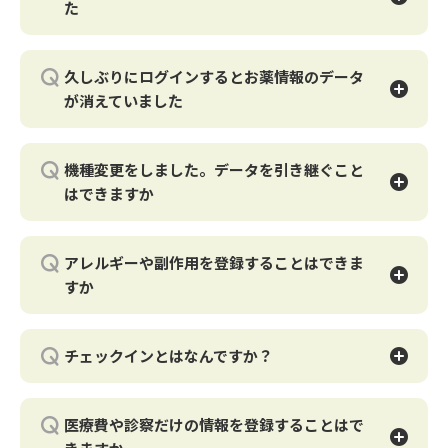
た
※パスワード再発行のメールが届かない場合
会員登録がお済みの場合はログインよりお薬手帳をご利用
ご利用の端末のセキュリティ状況によっては「迷惑メール
いただけます。
お薬手帳アプリをお使いいただいたことのある状態で新規
フォルダ」に振り分けられたり
登録をすると、登録していた情報は表示されません。
受診拒否の処理をされている場合がございます。
パスワード再設定をご希望の場合には、こちらをご確認く
久しぶりにログインするとお薬情報のデータ
新規登録はせず、お心当たりのあるメールアドレスでログ
恐れ入りますが、「迷惑メールフォルダ」を確認いただき
ださい。
が消えていました
インをしてお薬手帳をご確認ください。
「@epark.co.jp」「@mbtn.jp」の
ドメイン設定を行った後、改めて再設定手続きを進めてく
EPARK会員登録をされた認識がない場合には、下記よりお
ログインするとお薬情報が消えていた場合、お薬情報を登
ださい。
問い合わせください。
録しているアカウントとは異なるEPARKアカウントでログ
※お客様が現在設定されているパスワードはセキュリティ
機種変更をしました。データを引き継ぐこと
■アカウント管理お問い合わせフリーダイヤル： 0120-
インしている可能性が高いです。
上、当窓口でも確認できない仕組みになっています。
710-189
はできますか
■営業時間：10：00～20：00 年中無休
EPARKお薬手帳アプリにご登録されたお薬情報は、クラウ
操作にご不明点がございます場合や 現在お使いでないメ
ご利用の端末を機種変更した際も、メールアドレスに変更
ドサーバーにて保存しているため突然消えることはござい
ールアドレスで登録されている場合、
がない場合は
ません
生年月日・お名前を入力しても再発行メールが送付できな
アレルギーや副作用を登録することはできま
これまでお使いいただいていた「メールアドレス」と「パ
※正しいメールアドレスを入力してもお薬情報が表示され
い場合には 下記フリーダイヤルへご確認をお願いしま
すか
スワード」でログインが可能です。
ない場合、メールアドレスを脱字や誤字で登録している可
す。
ログインするとこれまでのEPARKアカウントを引き継ぐこ
能性があります
家族一覧ページに記入することが可能です。
とができます。新規登録する必要はありません。
※EPARKでは歯科や医療・グルメ・くら寿司サービスな
■アカウント管理お問い合わせフリーダイヤル：0120-
ど、多岐にわたるサービスを展開しているため、予約等で
710-189
チェックインとはなんですか？
操作手順
※ログインしたらデータが消えていた場合には？
複数のアカウントを作成されている可能性があります
■営業時間：10：00～20：00 年中無休
1.ホーム画面「家族一覧」をタップ
ご登録済の情報は「EPARK アカウント」を元に弊社のク
事前に「ご来局後にお薬登録」をしてから、薬局内で「チ
2.入力したい家族の「編集」をタップ
ラウドサーバーにて保管しています。そのため突然データ
現在お薬手帳アプリにログインしている場合、ホーム画面
ェックイン」ボタンを押すとポイントが貯まる機能です。
3.「付加情報」欄の鉛筆マークをタップ
が消えるといったことは一切ございませんのでご安心くだ
医療費や診察だけの情報を登録することはで
左上の「三」をタップするとログインしているメールアド
4.入力後、「更新」をタップし完了です
さい。
レスを確認できます。