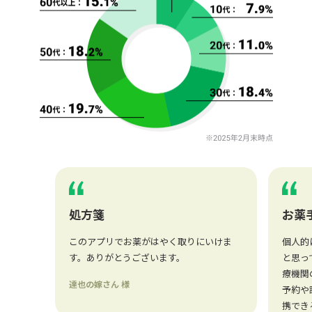
処方箋
お薬手
このアプリでお薬がはやく取りにいけま
個人的
す。ありがとうございます。
と思っ
療機関
達也の嫁さん 様
予約や
携でき