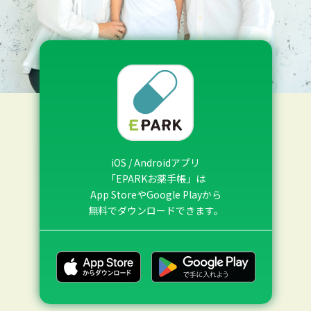
iOS / Androidアプリ
「EPARKお薬手帳」は
App StoreやGoogle Playから
無料でダウンロードできます。